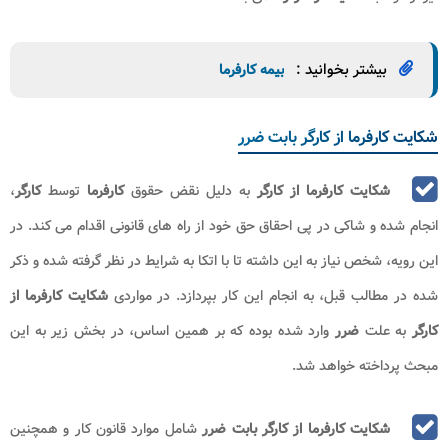
نمونه متن شکایت کارفرما از کارگر
بابت ضرر
یک
متن
حاوی نوع
خواسته و شرح خواسته می باشد. در این
متن
توضیحات خواسته یا شاکی در
راستای
شکایت از کارگر
درج شده و مورد مطالعه ریاست محترم اداره تعاون کار
و رفاه اجتماعی شهرستان مربوطه قرار می گیرد. لینک دانلود
نمونه متن شکایت
کارفرما از کارگر
در بخش زیر درج شده که افراد جهت مطالعه و دانلود از
استفاده نمایند.
نمونه متن شکایت کارفرما از کارگر
نویسنده: ثبت آشا
دانلود فایل
حجم:
488 KB
منبع: ثبت آشا