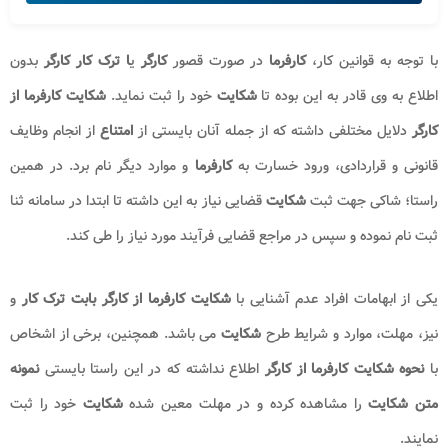
با توجه به قوانین کار،
کارفرما
در صورت قصور
کارگر
ی
ا ترک کار کارگر
بدون
اطلاع به وی قادر به این بوده تا
شکایت
خود را ثبت نماید.
شکایت کارفرما از
کارگر
دلایل مختلفی داشته که از جمله آنان بایستی از
امتناع
از انجام وظایف
قانونی و قراردادی، ورود خسارت به
کارفرما
و موارد دیگر نام برد. در همین
راستا؛ شاکی جهت ثبت
شکایت
قضایی نیاز به این داشته تا ابتدا در سامانه ثنا
ثبت نام نموده و سپس در مراجع قضایی فرآیند مورد نیاز را طی کند.
یکی از ابهامات افراد عدم آشنایی با
شکایت کارفرما از کارگر
بابت ترک کار
و
نیز، مهلت، موارد و شرایط طرح
شکایت
می باشد. همچنین، برخی از اشخاص
با
نحوه شکایت کارفرما از کارگر
اطلاع نداشته که در این راستا بایستی
نمونه
متن
شکایت
را مشاهده کرده و در مهلت معین شده
شکایت
خود را ثبت
نمایند.