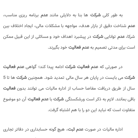
سال هیچ گونه گردش و تراکنش مالی نداشته باشد؛
شرکت
می تواند با اخذ
نامه
ای مبنی بر
عدم فعالیت شرکت
و ارائه آن به
سازمان امور مالیاتی کشور
از
تعلق گرفتن مالیات به خود جلوگیری نماید. در واقع
نامه عدم فعالیت شرکت
،
نامه
ای است که بیانگر
عدم فعالیت
و گردش مالی
شرکت
است و بر مبنای این
نامه شرکت
می تواند از پرداخت مالیات معاف شود.
به طور کلی
شرکت
ها بنا به دلایلی مانند
عدم
برنامه ریزی مناسب،
عدم
شناخت دقیق از بازار هدف، مواجهه با مشکلات مالی، ایجاد اختلاف بین
شرکا،
عدم
توانایی
شرکت
در پیشبرد اهداف خود و مسائلی از این قبیل ممکن
است برای مدتی تصمیم به
عدم فعالیت
خود بگیرند.
در صورتی که
عدم فعالیت شرکت
ادامه پیدا کند؛ گواهی
عدم فعالیت
شرکت
می بایست در پایان هر سال مالی تمدید شود. همچنین
شرکت
ها تا 5