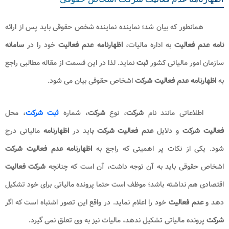
پس از انجام مراحل فوق الذکر متقاضی باید
اظهارنامه عدم فعالیت
شخص حقوقی را در
سامانه
فوق الذکر به ثبت برساند. اداره مالیات در صورت
عدم
ثبت هیچ گونه حسابداری در دفاتر تجاری
شرکت
،
عدم
تراکنش حساب
بانکی
شرکت
،
عدم
وجود هیچ گونه خرید و فروش در قالب هر یک از عقود و
عدم
وجود اطلاعات مالی و فاکتور های خرید و فروش اقدام به پذیرش
درخواست
عدم فعالیت شرکت
می نماید. در نهایت پس از پذیرش درخواست
عدم
فعالیت
از سوی اداره مالیات برای
شرکت
گواهی
عدم فعالیت
صادر می
شود.
بیشتر بخوانید:
مالیات بر درآمد اشخاص حقوقی