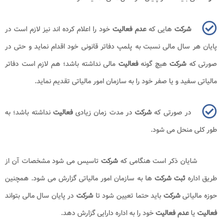
بیان شد و گفته شد که
شرکت
ها بنا به دلایلی مانند
عدم
برنامه ریزی مناسب،
عدم
شناخت دقیق از بازار هدف، مواجهه با مشکلات مالی، ایجاد اختلاف بین
شرکا،
عدم
توانایی
شرکت
در پیشبرد اهداف خود و مسائلی از این قبیل ممکن
است برای مدتی تصمیم به
عدم فعالیت
خود بگیرند. در ادامه در این قسمت از
مقاله نکات مهم راجع به
شرکت
هایی که
فعالیت
ندارند؛ برای متقاضیان شرح
داده می شود.
دریافت
نمونه نامه عدم فعالیت م
نوط به تشکیل پرونده مالیاتی است
به عبارت دیگر تا زمانی که پرونده مالیاتی برای
شرکتی
تشکیل نشده باشد، آن
شرکت
نمی تواند
نامه عدم فعالیت
دریافت نماید.
اظهارنامه عدم فعالیت شرکت
تنها نسبت به گذشته قابل قبول است
و نمی توان نسبت به آینده
اظهارنامه عدم فعالیت
شرکت
را تقدیم نمود.