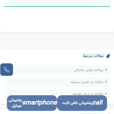
پاسخ مشاور:
با سلام. از سامانه شناسه ملی اشخاص حقوقی
نادر
1402/10/22
اظهارنامه عدم فعالیت شرکت اشخاص حقوقی رو کجا ثبت کنم؟
پاسخ مشاور:
با سلام. اداره مالیات
موسی
1402/10/10
پشتیبانی
smartphone
call
پشتیبانی تلفن ثابت
استعلام عدم فعالیت شرکت ممکنه؟
موبایل