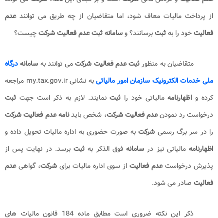
برای عضویت در صفحه اینستاگرام ما کلیک کنید
سامانه ثبت درخواست عدم فعالیت شرکت
همانطور که بیان شد؛
نامه عدم فعالیت شرکت
،
نامه
ای است که
بیانگ
ر عدم فعالیت
و گردش مالی
شرکت
است و بر مبنای این
نامه
،
شرکت
می
تواند از پرداخت مالیات معاف شود، اما متقاضیان از چه طریق می توانند
عدم
فعالیت
خود را به
ثبت
برسانند؟ و
سامانه ثبت عدم فعالیت شرکت
چیست؟
متقاضیان به منظور
ثبت عدم فعالیت شرکت
می توانند به
سامانه
درگاه ملی خدمات الکترونیک سازمان امور مالیاتی
به نشانی my.tax.gov.ir
مراجعه کرده و
اظهارنامه
مالیاتی خود را
ثبت
نمایند. لازم به ذکر است جهت
ثبت
درخواست رد نمودن
عدم فعالیت شرکت
، شخص باید
نامه عدم فعالیت
شرکت
را در سر برگ رسمی
شرکت
به صورت حضوری به اداره مالیات تحویل