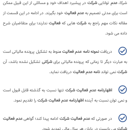
شایان ذکر است
عدم فعالیت شرکت
باید به اطلاع سازمان
تامین
اجتماعی
برسد و در صورت
عدم
آگاهی سازمان
تامین اجتماعی
از این موضوع،
شرکت
مجبور به پرداخت جرایم مرتبط با
عدم
پرداخت بیمه کارکنان خواهد بود.
همچنین نکته قابل توجه در این بخش آن است که
شرکت
تا زمانی که حق
بیمه یا حقوق کارمندان خود را پرداخت می کند؛ نمی تواند
نمونه
نامه
ای مبنی
بر
عدم فعالیت
خود ارائه دهد و در صورت ارائه چنین
نامه
ای با
عدم
پذیرش
مواجه می شود.
بیشتر بخوانید :
معافیت مالیاتی شرکت ها
نکات مهم راجع به شرکت هایی که فعالیت ندارند
در قسمت های قبلی این مقاله؛ مطالبی راجع به
عدم فعالیت شرکت