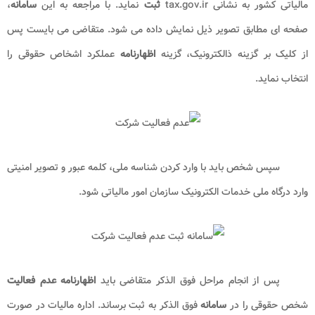
شایان ذکر است
نامه عدم فعالیت شرکت
باید در سر برگ رسمی
شرکت
به همراه مهر و امضا تقدیم شود. همچنین در صورت
عدم
انجام
اقدامات فوق الذکر، ممکن است به شخص حقوقی جریمه تعلق گیرد یا با
درخواست
عدم فعالیت
او موافقت نشود. نماینده شخص حقوقی باید پس
از ارائه
نامه عدم فعالیت
به اداره مالیات،
اظهارنامه
مالیاتی خود را در
سامانه
سازمان امور مالیاتی کشور به نشانی tax.gov.ir
ثبت
نماید. با مراجعه به این
سامانه
، صفحه ای مطابق تصویر ذیل نمایش داده می شود. متقاضی می
بایست پس از کلیک بر گزینه ذالکترونیک، گزینه
اظهارنامه
عملکرد اشخاص
حقوقی را انتخاب نماید.