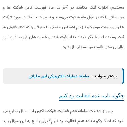
داده و
اظهارنامه
مالیاتی نیز در
سامانه
فوق الذکر به
ثبت
برسد. در نهایت پس
از پذیرش درخواست
عدم فعالیت
از سوی اداره مالیات برای
شرکت
، گواهی
عدم فعالیت
صادر می شود.
ذکر این نکته ضروری است مطابق ماده 184 قانون مالیات های
مستقیم، ادارات
ثبت
مکلفند در آخر هر ماه فهرست کامل
شرکت
‌ها و
موسساتی را که در طول ماه به
ثبت
می‌رسند و تغییرات حاصله در مورد ‌
شرکت
ها و موسسات موجود و نیز نام اشخاص حقیقی یا حقوقی را که دفتر قانونی به
ثبت
رسانده ‌اند؛ با ذکر تعداد دفاتر
ثبت
شده و شماره‌ های آن به‌‌ اداره امور
مالیاتی محل اقامت موسسه ارسال دارد.
بیشتر بخوانید:
سامانه عملیات الکترونیکی امور مالیاتی