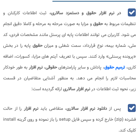
در نرم افزار حقوق و دستمزد سالاری،
ثبت اطلاعات کارکنان و
تنظیمات مربوط به
حقوق
و مزایا به صورت مرحله به مرحله و کاملا دقیق انجام
می شود. کاربران می توانند اطلاعات پایه ای پرسنل مانند مشخصات فردی، کد
ملی، شماره بیمه، نوع قرارداد، سمت شغلی و میزان
حقوق
پایه را در بخش
«پرونده پرسنلی» وارد کنند. سپس با تعریف آیتم های مزایا، کسورات، اضافه
کاری،
ترمیم حقوق
، پاداش و سایر پارامترهای
حقوقی
،
نرم افزار
به طور خودکار
محاسبات لازم را انجام می دهد. به منظور آشنایی متقاضیان در قسمت
زیر، نحوه ثبت اطلاعات در
نرم‌‌ افزار سالاری
ارائه گردیده است:
پس از
دانلود نرم افزار سالاری
، متقاضی باید
نرم‌ افزار
را از حالت
فشرده (zip) خارج کرده و سپس فایل setup را باز نموده و روی گرینه install
کلیک کند.