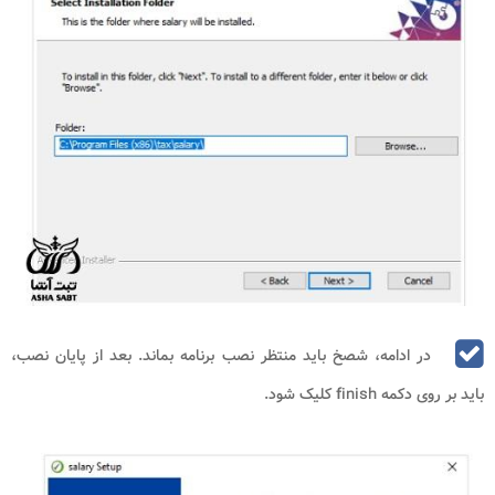
در ادامه، شصخ باید منتظر نصب برنامه بماند. بعد از پایان نصب،
باید بر روی دکمه finish کلیک شود.