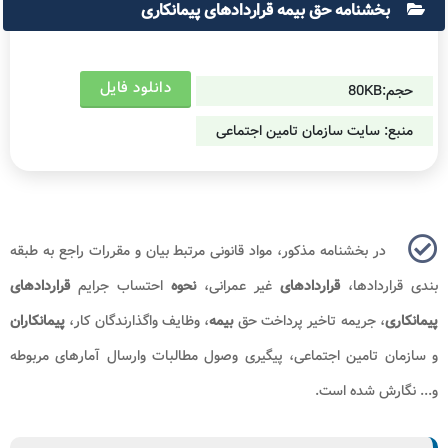
بخشنامه حق بیمه قراردادهای پیمانکاری
دانلود فایل
حجم:80KB
منبع: سایت سازمان تامین اجتماعی
در بخشنامه مذکور، مواد قانونی مرتبط بیان و مقررات راجع به طبقه
بندی قراردادها،
قراردادهای
غیر عمرانی،
نحوه
احتساب جرایم
قراردادهای
پیمانکاری
، جریمه تاخیر پرداخت حق
بیمه
، وظایف واگذارندگان كار،
پیمانكاران
و سازمان تامین اجتماعی، پیگیری وصول مطالبات وارسال آمارهای مربوطه
و... نگارش شده است.