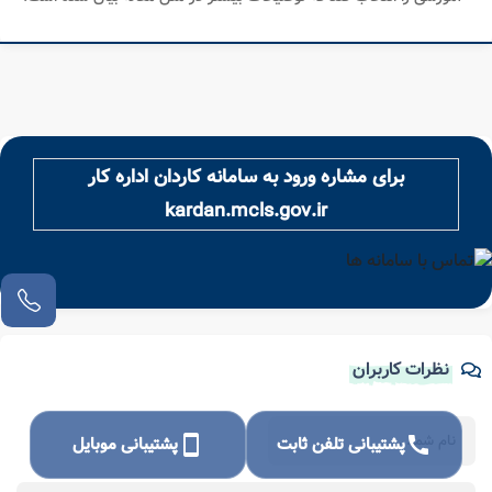
برای مشاره ورود به سامانه کاردان اداره کار
kardan.mcls.gov.ir
نظرات کاربران
call
پشتیبانی تلفن ثابت
smartphone
پشتیبانی موبایل