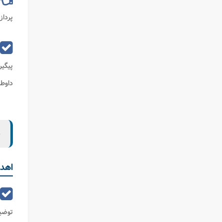
پرداز
پیگی
داوطل
ب
اهدا
توضی