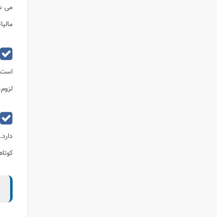
می شو
مالیا
است.
لزوم،
دارد
کوتاه
ب