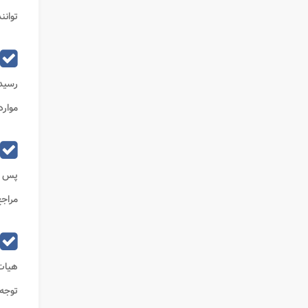
توانن
رسید
موارد
پس ا
مراجع
هیات 
توجه