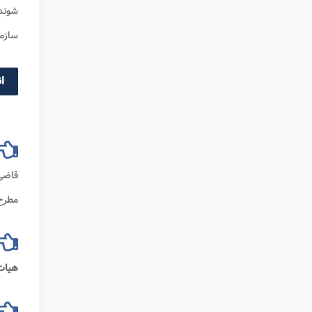
شوند:
سازما
ا
قاضی 
مطرح 
هیا