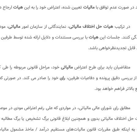
د در صورت عدم توافق با
مالیات
تعیین شده، اعتراض خود را به این
هیات
ارجاع د
در ترکیب
هیات حل اختلاف مالیاتی
، نمایندگانی از سازمان امور
مالیاتی
، مود
گی کنند. جلسات این
هیات
با بررسی مستندات و دلایل ارائه شده توسط طرفین 
 قابل تجدیدنظرخواهی باشد
.
متقاضیان باید برای طرح اعتراض
مالیاتی
خود، مراحل قانونی مربوطه را طی ک
ز بررسی دقیق پرونده و دفاعیات طرفین،
رای
خود را صادر می کند. در صورتی که 
 بالاتر فراهم خواهد بود
.
مطابق رای شورای عالی مالیاتی، در مواردی که علی ‌رغم اعتراض مودی در موعد
حل اختلاف مالیاتی بدوی و همچنین ابلاغ قانونی برگ تشخیص یا برگ مطالبه 
 به اینکه طبق مقررات قانون مالیات‌های مستقیم درآمد / ماخذ مشمول مالی