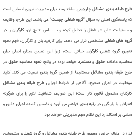
طرح طبقه بندی مشاغل
چارچوبی ساختارمند برای مدیریت نیروی انسانی است
که پاسخگوی اصلی به سؤال “
گروه شغلی چیست
” می باشد. این طرح، وظایف
و مسئولیت های هر
شغل
را تحلیل کرده و بر اساس نتایج آن،
کارگران
را در
گروه های شغلی
مشخصی قرار می دهد. برای کارفرمایان و کارگران، فهم نحوه
تعیین گروه شغلی کارگران
حیاتی است، زیرا این تعیین مبنای اصلی برای
محاسبه عادلانه
حقوق
و
دستمزد
خواهد بود؛ در واقع،
نحوه محاسبه حقوق
در
طرح
طبقه بندی مشاغل
مستقیما از همین
گروه بندی
تبعیت می کند. کلید
موفقیت در اجرای صحیح، آگاهی از ضوابط اجرایی
طرح طبقه بندی مشاغل
کارکنان مشمول قانون کار است؛ این ضوابط، شفافیت لازم را برای هرگونه
اعتراض یا بازنگری در
رتبه بندی
فراهم می آورد و تضمین کننده اجرای دقیق و
مبتنی بر استاندارد این نظام مهم مدیریتی خواهد بود
.
لذا؛ در مقاله حاضر، مفهوم
طرح طبقه بندی مشاغل و گروه شغلی،
مشمولین