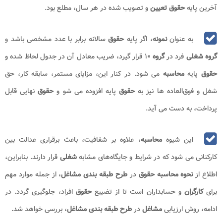
آخرین پایه
حقوق تعیین
و تصویب شده در هر سال، مطلع بود.
به عنوان
نمونه
، اگر پایه
حقوق
سالانه برابر با عدد مشخصی باشد و
گروه شغلی
فرد در
گروه
۱۰ قرار گیرد، ضریب معادل آن در جدول لحاظ شده و
حقوق
پایه
محاسبه
می ‌شود. در کنار این، مزایای مستمر، سابقه کار، حق
شغل و فوق‌العاده‌ ها نیز به
حقوق
پایه افزوده می ‌شو و
حقوق
نهایی قابل
پرداخت، به دست می آید.
این شیوه
محاسبه
، علاوه بر شفافیت، باعث برقراری عدالت بین
کارکنانی می ‌شود که در شرایط و جایگاه‌های مشابه
شغلی
قرار دارند. بنابراین،
اطلاع از
نحوه محاسبه حقوق
در
طرح طبقه بندی
مشاغل
، از جمله موارد مهم
برای
کارگران
و حسابداران است تا از تضییع
حقوق
افراد، جلوگیری گردد. در
ادامه، روش ارزیابی
مشاغل
در
طرح طبقه بندی مشاغل
، بررسی خواهد شد.