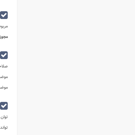
مربوط
مجوز
صلاح
موضو
موضو
توان 
تواند