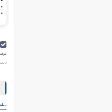
موضوع
بایس
ح
ساما