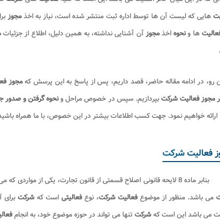
یت
هایی که لیست آن ها توسط اداره ثبت منتشر شده است، نیاز به اخذ
مجوز
برا
عالیت
ها و
نحوه
اخذ
مجوز
آن آشنایی نداشته، به همین دلیل، اطلاع از جزئیات
م
ن رو، در ادامه مقاله حاضر، قصد داریم، پس از پاسخ به این پرسش که
مجوز
فع
 مجوز فعالیت شرکت
بپردازیم. سپس در خصوص مراحل و
نحوه گرفتن و صدور ج
 ارائه خواهیم نمود. جهت کسب اطلاعات بیشتر در این خصوص، با ما همراه باشید
ز فعالیت شرکت
بنابر ماده 8 لایحه قانونی اصلاح قسمتی از قانون تجارت، یکی از مواردی که می بایست در اساسنامه
ت
می باشد. منظور از موضوع
فعالیت شرکت
، نوع
فعالیتی
است که
شرکت
برای 
ت می باشد این است که
شرکت
تنها می تواند در حوزه موضوع خود، به انجام
فعال