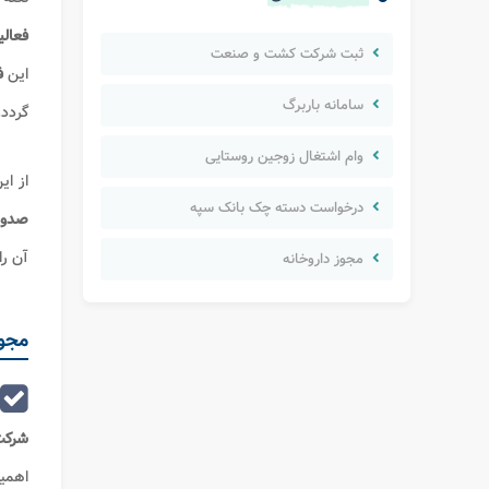
فعال
ثبت شرکت کشت و صنعت
این
ف
سامانه باربرگ
گردد.
وام اشتغال زوجین روستایی
از ای
درخواست دسته چک بانک سپه
صدور
آن را
مجوز داروخانه
مجو
شرک
اهمی