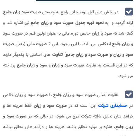
در بخش های قبل توضیحاتی راجع به چیستی
صورت سود زیان جامع
ارائه گردید و به
نحوه تهیه جدول صورت سود و زیان جامع
نیز اشاره شد و
گفته شد که
ﺳﻮﺩ ﻳﺎ ﺯﻳﺎﻥ
ﺧﺎﻟﺺ ﺩﻭﺭﻩ مالی ﺑﻪ ﻋﻨﻮﺍﻥ ﺍﻭﻟﻴﻦ ﻗﻠﻢ ﺩﺭ
ﺻﻮﺭﺕ ﺳﻮﺩ
ﻭ ﺯﻳﺎﻥ ﺟﺎﻣﻊ
ﺍﻧﻌﻜﺎﺱ می ﻳﺎﺑﺪ. با این وجود، این 2
صورت مالی
(یعنی
صورت
سود و زیان
و صورت سود و زیان جامع
)
تفاوت
های اساسی با یکدیگر دارند
که در این قسمت به
تفاوت صورت سود و زیان و سود و زیان جامع
پرداخته
می شود.
تفاوت
اصلی
صورت سود و زیان جامع
با
صورت سود و زیان
خالص
در
حسابداری شرکت
این است که در
صورت سود و زیان
فقط هزینه ها و
درآمد های تحقق یافته شرکت درج می شود؛ در حالی که در
صورت سود و
زیان جامع،
علاوه بر موارد تحقق یافته، هزینه ها و درآمد های تحقق نیافته