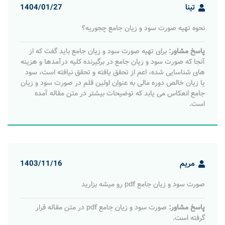
تینا
1404/01/27
نحوه تهیه صورت سود و زیان جامع چجوریه؟
پاسخ مشاور:
برای تهیه صورت سود و زیان جامع باید گفت که ﺍﺯ
ﺁﻧﺠﺎ ﻛﻪ ﺻﻮﺭﺕ ﺳﻮﺩ ﻭ ﺯﻳﺎﻥ ﺟﺎﻣﻊ ﺩﺭ ﺑﺮﮔﻴﺮﻧﺪﻩ ﻛﻠﻴﻪ ﺩﺭﺁﻣﺪﻫﺎ ﻭ ﻫﺰﻳﻨﻪ
ﻫﺎی ﺷﻨﺎﺳﺎیی ﺷﺪﻩ، ﺍﻋﻢ ﺍﺯ ﺗﺤﻘﻖ ﻳﺎﻓﺘﻪ ﻭ ﺗﺤﻘﻖ ﻧﻴﺎﻓﺘﻪ ﺍﺳﺖ، ﺳﻮﺩ
ﻳﺎ ﺯﻳﺎﻥ ﺧﺎﻟﺺ ﺩﻭﺭﻩ ﻣﺎلی ﺑﻪ ﻋﻨﻮﺍﻥ ﺍﻭﻟﻴﻦ ﻗﻠﻢ ﺩﺭ ﺻﻮﺭﺕ ﺳﻮﺩ ﻭ ﺯﻳﺎﻥ
ﺟﺎﻣﻊ ﺍﻧﻌﻜﺎﺱ می ﻳﺎﺑﺪ که توضیحات بیشتر در متن مقاله آمده
است.
مریم
1403/11/16
صورت سود و زیان جامع pdf رو میشه بزارید
پاسخ مشاور:
صورت سود و زیان جامع pdf در متن مقاله قرار
گرفته است.