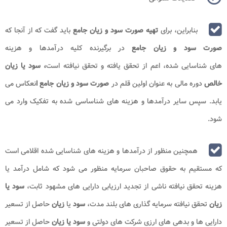
بنابراین، برای
تهیه صورت سود و زیان جامع
باید گفت که ﺍﺯ ﺁﻧﺠﺎ ﻛﻪ
ﺻﻮﺭﺕ ﺳﻮﺩ ﻭ ﺯﻳﺎﻥ ﺟﺎﻣﻊ
ﺩﺭ ﺑﺮﮔﻴﺮﻧﺪﻩ ﻛﻠﻴﻪ ﺩﺭﺁﻣﺪﻫﺎ ﻭ ﻫﺰﻳﻨﻪ
ﻫﺎی ﺷﻨﺎﺳﺎیی ﺷﺪﻩ، ﺍﻋﻢ ﺍﺯ ﺗﺤﻘﻖ ﻳﺎﻓﺘﻪ ﻭ ﺗﺤﻘﻖ ﻧﻴﺎﻓﺘﻪ ﺍﺳﺖ
، ﺳﻮﺩ ﻳﺎ ﺯﻳﺎﻥ
ﺧﺎﻟﺺ
ﺩﻭﺭﻩ ﻣﺎلی ﺑﻪ ﻋﻨﻮﺍﻥ ﺍﻭﻟﻴﻦ ﻗﻠﻢ ﺩﺭ
ﺻﻮﺭﺕ ﺳﻮﺩ ﻭ ﺯﻳﺎﻥ ﺟﺎﻣﻊ ﺍ
ﻧﻌﻜﺎﺱ می
ﻳﺎﺑﺪ. سپس سایر درآمدها و هزینه های شناساسی شده به تفکیک وارد می
شود.
همچنین منظور از درآمدها و هزینه های شناسایی شده اقلامی است
که مستقیم به حقوق صاحبان سرمایه منظور می شود که شامل درآمد یا
هزینه تحقق نیافته ناشی از تجدید ارزیابی دارایی های مشهود ثابت،
سود یا
زیان
تحقق نیافته سرمایه گذاری های بلند مدت،
سود
یا
زیان
حاصل از تسعیر
دارایی ها و بدهی های ارزی شرکت های دولتی و
سود یا
زیان
حاصل از تسعیر