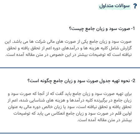
سوالات متداول
1- صورت سود و زیان جامع چیست؟
صورت سود و زیان جامع یکی از صورت های مالی شرکت ها می باشد. این
گزارش شامل کلیه هزینه ها و درآمدهای دوره اعم از تحقق یافته و تحقق
نیافته است که توضیحات بیشتر در این خصوص در متن مقاله آمده است.
2- نحوه تهیه جدول صورت سود و زیان جامع چگونه است؟
برای تهیه صورت سود و زیان جامع باید گفت که ﺍﺯ ﺁﻧﺠﺎ ﻛﻪ ﺻﻮﺭﺕ ﺳﻮﺩ ﻭ
ﺯﻳﺎﻥ ﺟﺎﻣﻊ ﺩﺭ ﺑﺮﮔﻴﺮﻧﺪﻩ ﻛﻠﻴﻪ ﺩﺭﺁﻣﺪﻫﺎ ﻭ ﻫﺰﻳﻨﻪ ﻫﺎی ﺷﻨﺎﺳﺎیی ﺷﺪﻩ، ﺍﻋﻢ ﺍﺯ
ﺗﺤﻘﻖ ﻳﺎﻓﺘﻪ ﻭ ﺗﺤﻘﻖ ﻧﻴﺎﻓﺘﻪ ﺍﺳﺖ، ﺳﻮﺩ ﻳﺎ ﺯﻳﺎﻥ ﺧﺎﻟﺺ ﺩﻭﺭﻩ ﻣﺎلی ﺑﻪ ﻋﻨﻮﺍﻥ
ﺍﻭﻟﻴﻦ ﻗﻠﻢ ﺩﺭ ﺻﻮﺭﺕ ﺳﻮﺩ ﻭ ﺯﻳﺎﻥ ﺟﺎﻣﻊ ﺍﻧﻌﻜﺎﺱ می ﻳﺎﺑﺪ که توضیحات
بیشتر در متن مقاله آمده است.