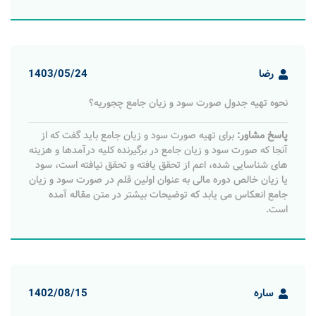
رضا
1403/05/24
نحوه تهیه جدول صورت سود و زیان جامع چجوریه؟
پاسخ مشاور:
برای تهیه صورت سود و زیان جامع باید گفت که ﺍﺯ
ﺁﻧﺠﺎ ﻛﻪ ﺻﻮﺭﺕ ﺳﻮﺩ ﻭ ﺯﻳﺎﻥ ﺟﺎﻣﻊ ﺩﺭ ﺑﺮﮔﻴﺮﻧﺪﻩ ﻛﻠﻴﻪ ﺩﺭﺁﻣﺪﻫﺎ ﻭ ﻫﺰﻳﻨﻪ
ﻫﺎی ﺷﻨﺎﺳﺎیی ﺷﺪﻩ، ﺍﻋﻢ ﺍﺯ ﺗﺤﻘﻖ ﻳﺎﻓﺘﻪ ﻭ ﺗﺤﻘﻖ ﻧﻴﺎﻓﺘﻪ ﺍﺳﺖ، ﺳﻮﺩ
ﻳﺎ ﺯﻳﺎﻥ ﺧﺎﻟﺺ ﺩﻭﺭﻩ ﻣﺎلی ﺑﻪ ﻋﻨﻮﺍﻥ ﺍﻭﻟﻴﻦ ﻗﻠﻢ ﺩﺭ ﺻﻮﺭﺕ ﺳﻮﺩ ﻭ ﺯﻳﺎﻥ
ﺟﺎﻣﻊ ﺍﻧﻌﻜﺎﺱ می ﻳﺎﺑﺪ که توضیحات بیشتر در متن مقاله آمده
است.
ساره
1402/08/15