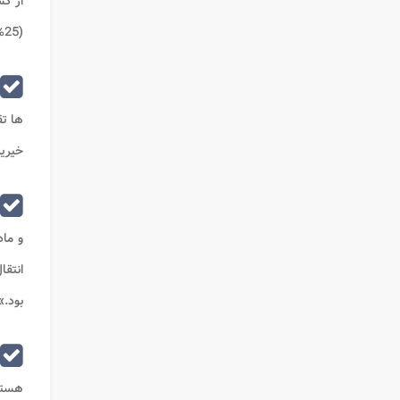
از کس
(25%) خواهند بود.»
ها تق
خیریه
و ماده (113) این قان
انتق
بود.»
هستند