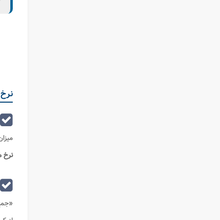
ب
نرخ 
میزان
نرخ م
«جم