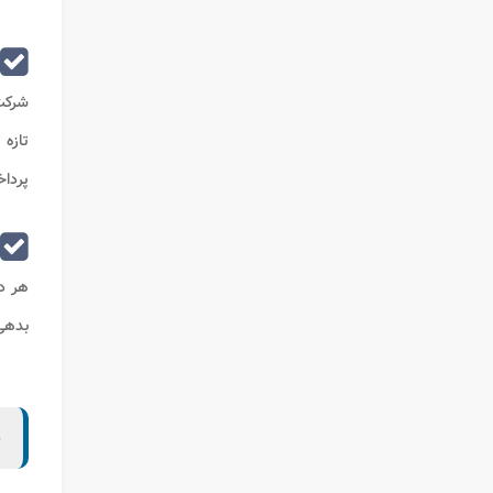
تازه
پرداخ
هر د
بدهی 
ب