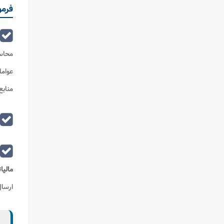
فرمو
محاس
عوامل
منابع
مالیا
ارسال