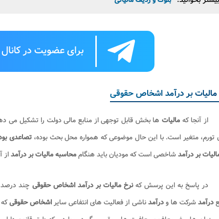
یشتر بخوانید:
بلوک و ردیف مالیاتی
برای عضویت در کانال ت
مالیات بر درآمد اشخاص حقوقی
از آنجا که
مالیات
ها بخش قابل توجهی از منابع مالی دولت را تشکیل می ده
 تورم، متغیر است. با این حال موضوعی که همواره محل بحث بوده،
تصاعدی بود
الیات بر درآمد
شاخصی است که مودیان باید هنگام
محاسبه مالیات بر درآمد
از آ
در پاسخ به این پرسش که
نرخ مالیات بر درآمد اشخاص حقوقی
چند درصد اس
ع
درآمد
شرکت ها و
درآمد
ناشی از فعالیت های انتفاعی سایر
اشخاص حقوقی
که 