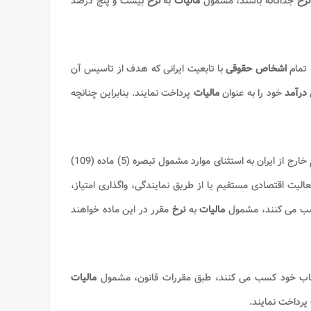
نرخ
جداگانه باشند، مشمول
مالیات
به
نرخ
بیست و پنج درصد
تمام
اشخاص حقوقی
با تابعیت ایرانی که هدف از تاسیس آن
درآمد
خود را به عنوان
مالیات
پرداخت نمایند. بنابراین چنانچه
خارجی و موسسات مقیم خارج از ایران به استثنای موارد مشمول تبصره (5) ماده (109)
الیت اقتصادی مستقیم یا از طریق نمایندگی، واگذاری امتیاز،
کسب می کنند، مشمول
مالیات
به
نرخ
مقرر در این ماده خواهند
ب خود کسب می کنند، طبق مقررات قانون، مشمول
مالیات
پرداخت نمایند.