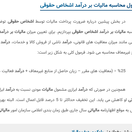
ل محاسبه مالیات بر درآمد اشخاص حقوقی
در بخش پیشین درباره ضرورت پرداخت مالیات توسط
اشخاص حقوقی
توضی
به
مالیات بر درآمد اشخاص حقوقی
بپردازیم. برای تعیین میزان
مالیات بر درآ
ی مانند میزان معافیت های قانونی،
درآمد
ناشی از فروش کالا و خدمات،
درآمد
ف
 غیرمعاف محاسبه می شود. فرمول کلی به شکل زیر است:
%25 × (معافیت های مقرر – زیان حاصل از منابع غیرمعاف +
درآمد
فعالیت ه
همچنین در صورتی که
درآمد
ابرازی مشمول
مالیات
مودی نسبت به
درآمد
ابرازی سال
تی
او کاهش می یابد. این تخفیف حداکثر تا 5 درصد قابل اعمال است. البته بهره مندی از این امتیاز منوط به تسویه بدهی
 به موقع اظهارنامه
مالیاتی
سال جاری طبق زمان بندی اعلامی سازمان امور
مالیات