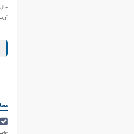
سال 
آورد.
ح
محاس
حاصل ا