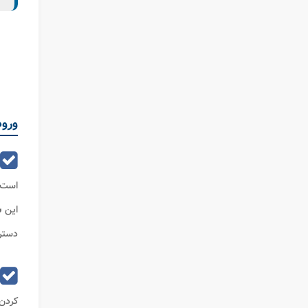
ورود
است.
این
س
دسترس
کردن