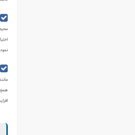
محیط 
اختیا
نموده
مانند
همچنی
افزا
ح