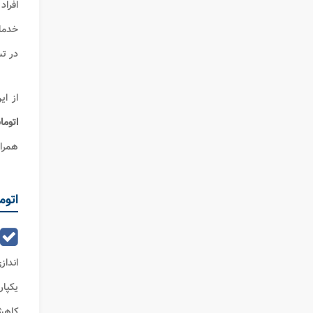
افراد
خدمات
در تس
از ای
اتوما
همراه
اتوم
انداز
یکپا
کاهش 