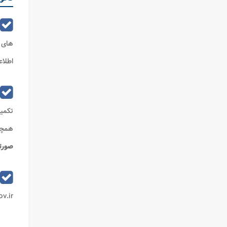
های 
اطلا
تکمیل
همچن
صورت
my.tax.gov.ir مر