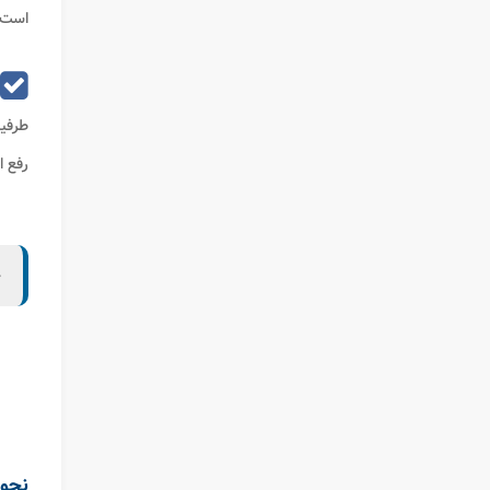
است م
طرفین
رفع ا
ح
نحوه