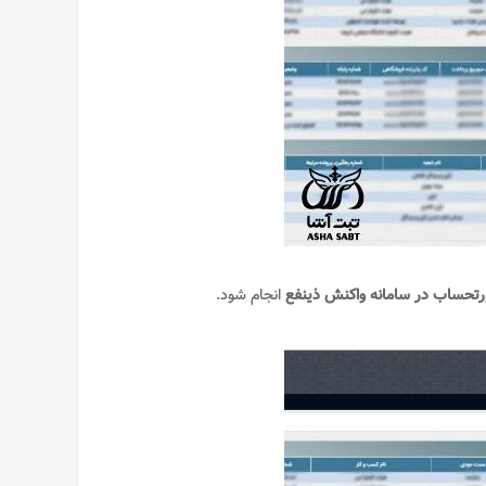
تحساب در سامانه واکنش ذینفع
انجام شود.