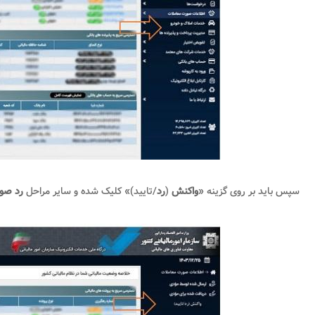
سپس باید بر روی گزینه «
واکنش
(
رد
/تایید)» کلیک شده و سایر مراحل
رد صور