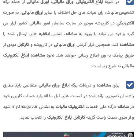
در شیوه
ابلاغ الکترونیکی اوراق مالیاتی
،
اوراق مالیاتی
از جمله برگه
تشخیص
مالیات
، رای هیات های حل اختلاف یا سایر
اوراق مالیاتی
، به صورت
الکترونیکی
در کارپوشه مودی در سایت سازمان امور
مالیاتی
کشور قرار می
گیرد و فرد می تواند با ورود به
سامانه
، تمامی
ابلاغیه
های ارسال شده را
مشاهده
کند. همچنین قرار گرفتن
اوراق مالیاتی
در کارپوشه و
کارتابل
مودی از
طریق پیامک به وی اطلاع رسانی خواهد شد.
نحوه مشاهده ابلاغ الکترونیک
مالیاتی
به شرح زیر است:
برای
مشاهده
و دریافت برگه
ابلاغ اوراق مالیاتی
متقاضی باید مطابق
راهنمای تصویری ارائه شده در قسمت های قبل مقاله وارد حساب کاربری خود
در
سامانه
درگاه ملی خدمات
الکترونیک
مالیات
به نشانی my.tax.gov.ir شود
و از منوی سمت راست گزینه
کارتابل ابلاغ الکترونیک
را انتخاب نماید.