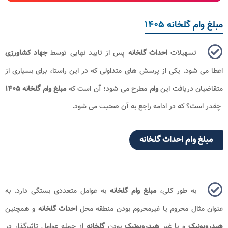
مبلغ وام گلخانه ۱۴۰۵
تسهیلات
احداث گلخانه
پس از تایید نهایی توسط
جهاد کشاورزی
اعطا می شود. یکی از پرسش های متداولی که در این راستا، برای بسیاری از
متقاضیان دریافت این
وام
مطرح می شود؛ آن است که
چقدر است؟ که در ادامه راجع به آن صحبت می شود.
مبلغ وام احداث گلخانه
به طور کلی،
مبلغ
وام گلخانه
به عوامل متعددی بستگی دارد. به
عنوان مثال محروم یا غیرمحروم بودن منطقه محل
احداث گلخانه
و همچنین
هیدروپونیک
و یا غیر
هیدروپونیک
بودن
گلخانه
از جمله عوامل تاثیرگذار در