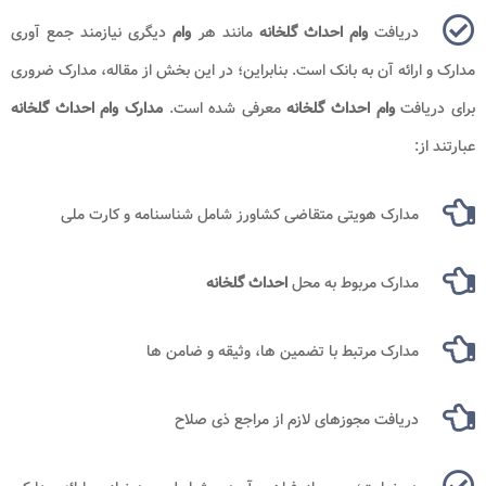
دریافت
وام احداث گلخانه
مانند هر
وام
دیگری نیازمند جمع آوری
مدارک و ارائه آن به بانک است. بنابراین؛ در این بخش از مقاله، مدارک ضروری
برای دریافت
وام احداث گلخانه
معرفی شده است.
مدارک وام احداث گلخانه​
عبارتند از:
مدارک هویتی متقاضی کشاورز شامل شناسنامه و کارت ملی
مدارک مربوط به محل
احداث گلخانه
مدارک مرتبط با تضمین ها، وثیقه و ضامن ها
دریافت مجوزهای لازم از مراجع ذی صلاح