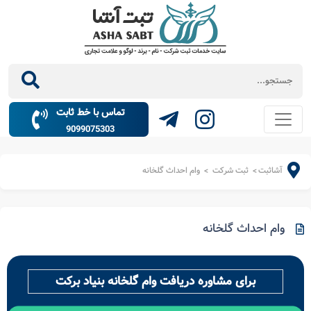
تماس با خط ثابت
9099075303
آشاثبت
ثبت شرکت
وام احداث گلخانه
>
>
وام احداث گلخانه
برای مشاوره دریافت وام گلخانه بنیاد برکت