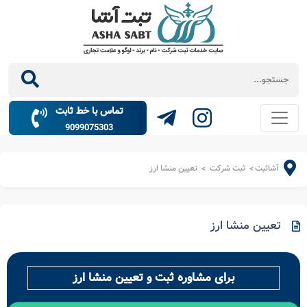
تماس با خط ثابت
9099075303
آشاثبت
ثبت شرکت
تعیین منشا ارز
>
>
تعیین منشا ارز
برای مشاوره ثبت و تعیین منشا ارز