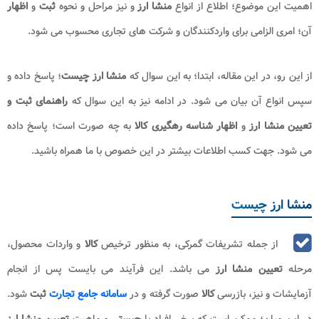
اهمیت این موضوع؛ اطلاع از انواع
منشا ارز
و نیز مراحل و نحوه
ثبت
و
اظهار
آن؛ امری الزامی برای واردکنندگان و شرکت های تجاری محسوب می شود.
از این رو، در این مقاله، ابتدا؛ به این سوال که
منشا ارز چیست
؛ پاسخ داده و
سپس انواع آن بیان می شود. در ادامه نیز به این سوال که
راهنمای ثبت و
تعیین منشا ارز
و
اظهار شناسه رهگیری کالا
به چه صورت است؛ پاسخ داده
می شود. جهت کسب اطلاعات بیشتر در این خصوص با ما همراه باشید.
منشا ارز چیست
از جمله تشریفات گمرکی، به منظور ترخیص
کالا
و واردات محصول،
مرحله
تعیین منشا ارز
می باشد. این فرآیند می بایست پس از انجام
آزمایشات و نیز، بازرسی
کالا
صورت گرفته و در
سامانه جامع تجارت
ثبت
شود.
در این میان؛ ممکن است که برخی افراد با
چیستی
و ماهیت
تعیین منشا ارز