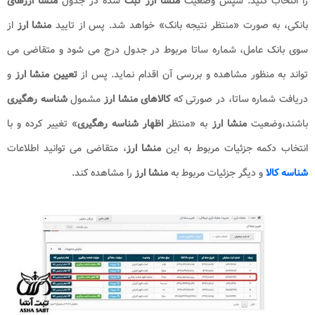
را انتخاب کنید. سپس وضعیت
منشا ارز
ثبت
شده در جدول
منشا ارزهای
بانکی، به صورت «منتظر نتیجه بانک» خواهد شد. پس از تایید
منشا ارز
از
سوی بانک عامل، شماره ساتا مربوط در جدول درج می شود و متقاضی می
تواند به منظور مشاهده و بررسی آن اقدام نماید. پس از
تعیین منشا ارز
و
دریافت شماره ساتا، در صورتی که
کالاهای منشا ارز
مشمول
شناسه رهگیری
باشند،وضعیت
منشا ارز
به «منتظر
اظهار شناسه رهگیری
» تغییر کرده و با
انتخاب دکمه جزئیات مربوط به این
منشا ارز
، متقاضی می توانید اطلاعات
شناسه کالا
و دیگر جزئیات مربوط به
منشا ارز
را مشاهده کند.