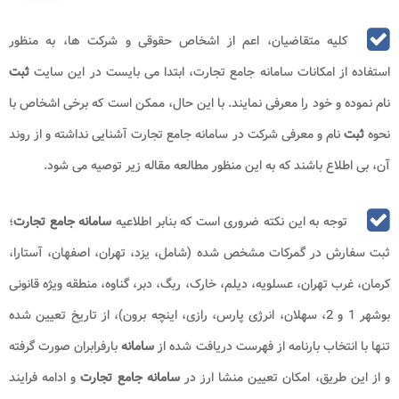
کلیه متقاضیان، اعم از اشخاص حقوقی و شرکت ها، به منظور
استفاده از امکانات سامانه جامع تجارت، ابتدا می بایست در این سایت
ثبت
نام نموده و خود را معرفی نمایند. با این حال، ممکن است که برخی اشخاص با
نحوه
ثبت
نام و معرفی شرکت در سامانه جامع تجارت آشنایی نداشته و از روند
آن، بی اطلاع باشند که به این منظور مطالعه مقاله زیر توصیه می شود.
توجه به این نکته ضروری است که بنابر اطلاعیه
سامانه جامع تجارت
؛
ثبت سفارش‌ در گمرکات مشخص شده (شامل، یزد، تهران، اصفهان، آستارا،
کرمان، غرب تهران، عسلویه، دیلم، خارک، ربگ، دبر، گناوه، منطقه ویژه قانونی
بوشهر 1 و 2، سهلان، انرژی پارس، رازی، اینچه برون)، از تاریخ تعیین شده
تنها با انتخاب بارنامه از فهرست دریافت شده از
سامانه
بارفرابران صورت گرفته
و از این طریق، امکان تعیین منشا ارز در
سامانه جامع تجارت
و ادامه فرایند