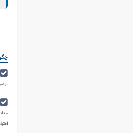
ح
چگون
توضی
معادن و کشاور
اعتبا