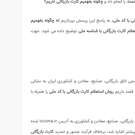
شمند
را انجام داد و
چگونه بفهمیم کارت بازرگانی داریم؟
نی با کد ملی،
به پاسخ این پرسش بپردازیم ک
ه چگونه بفهمیم
لام کارت بازرگانی با شناسه ملی
توضیح داده می شود. جهت
اتاق بازرگانی، صنایع، معادن و کشاورزی ایران به نشانی
 قصد داریم
روش استعلام کارت بازرگانی با کد ملی
را همراه با
، متقاضی ابتدا باید وارد سایت اتاق بازرگانی، صنایع، معادن و کشاورزی به آدرس iccima.ir شده
یشتر اشاره شد، برخلاف فرآیند صدور و تمدید
کارت بازرگانی