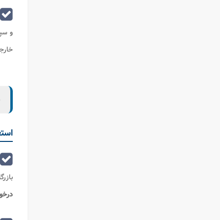
و سپ
خارجی
ب
استع
بازرگ
درخوا