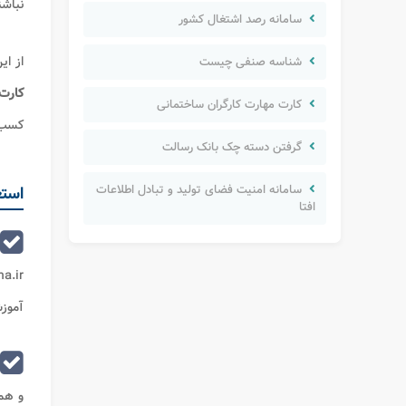
نباشن
سامانه رصد اشتغال کشور
از ای
شناسه صنفی چیست
کارت 
کارت مهارت کارگران ساختمانی
کسب ا
گرفتن دسته چک بانک رسالت
سامانه امنیت فضای تولید و تبادل اطلاعات
استع
افتا
ccima.ir
آموز
و هما