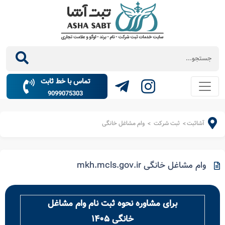
تماس با خط ثابت
9099075303
آشاثبت
ثبت شرکت
وام مشاغل خانگی
>
>
وام مشاغل خانگی mkh.mcls.gov.ir
برای مشاوره نحوه ثبت نام وام مشاغل
خانگی ۱۴۰۵