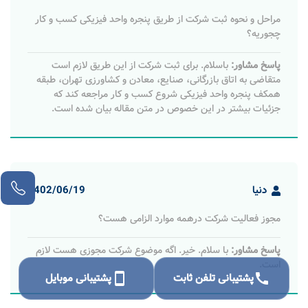
مراحل و نحوه ثبت شرکت از طریق پنجره واحد فیزیکی کسب و کار
چجوریه؟
پاسخ مشاور:
باسلام. برای ثبت شرکت از این طریق لازم است
متقاضی به اتاق بازرگانی، صنایع، معادن و کشاورزی تهران، طبقه
همکف پنجره واحد فیزیکی شروع کسب و کار مراجعه کند که
جزئیات بیشتر در این خصوص در متن مقاله بیان شده است.
دنیا
1402/06/19
مجوز فعالیت شرکت درهمه موارد الزامی هست؟
پاسخ مشاور:
با سلام. خیر. اگه موضوع شرکت مجوزی هست لازم
است.
call
پشتیبانی تلفن ثابت
smartphone
پشتیبانی موبایل