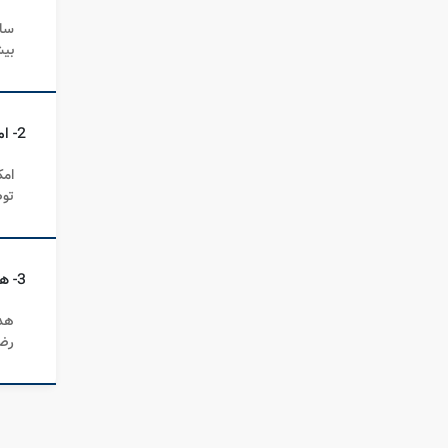
سام
بیش
2- امکانات سامانه رتبه بندی خودرو چه می باشد؟
امک
توض
3- هدف راه اندازی سامانه رتبه بندی خودرو چیست؟
هدف
رضا