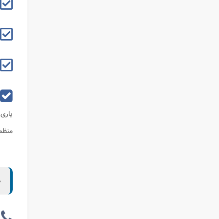
یاری
منظم 
د