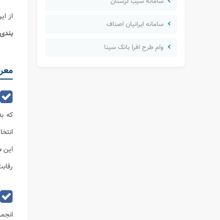
سامانه سیب لرستان
از ای
سامانه ایرانیان اصناف
بندی
وام طرح افرا بانک سینا
معرف
که ب
انتخ
این
س
رقاب
انجمن