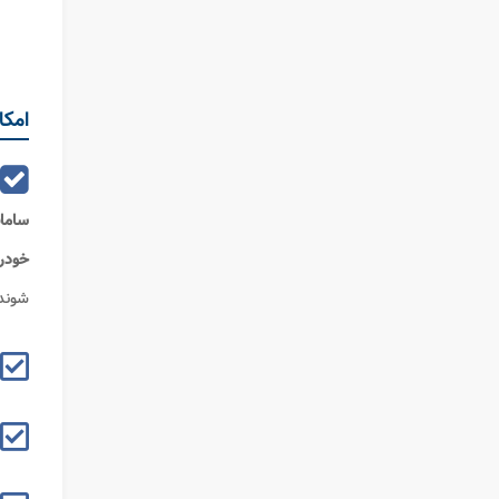
امکا
سامان
خودر
شوند.