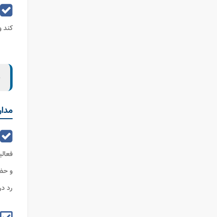
کند و
ب
مدار
فعال
و حض
رد د