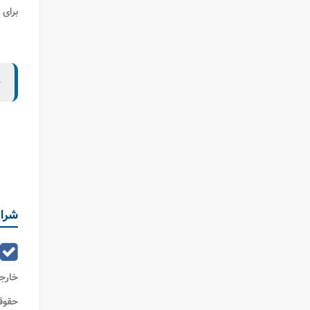
برای 
ح
شرای
خارج
حقوق