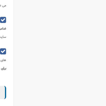
می د
ضامن
سایت mycredit.ir و انتخاب گزینه دریافت گزارش اعتباری
های ق
برای
ب