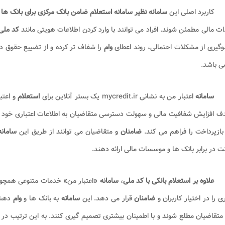
کاربرد اصلی این
سامانه نظیر سامانه استعلام ضامن بانک مرکزی برای بانک ه
ت مالی مطمئن شوند. افراد می توانند با وارد کردن اطلاعات هویتی مانند
کد ملی
وگیری از مشکلات احتمالی، روند اعطای
وام
را شفاف تر کرده و از تضییع حقوق د
ی باشد.
سامانه
اعتبار من به نشانی
mycredit.ir
یک بستر آنلاین برای
استعلام
و اعتب
ف افزایش شفافیت مالی و سهولت دسترسی متقاضیان به اطلاعات اعتباری خود ا
بازپرداخت را فراهم می کند.
ضامنان
و متقاضیان می توانند از طریق این
سامانه
 در برابر بانک ها و موسسات مالی ارائه دهند
.
علاوه بر استعلام بانکی با کد ملی
،
سامانه
«اعتبار من» خدمات متنوعی همچون ا
ری را در اختیار کاربران و
ضامنان
قرار می دهد. این
سامانه
به بانک ها و
وام
دهند
متقاضیان مطلع شوند و با اطمینان بیشتری تصمیم گیری کنند. به این ترتیب 