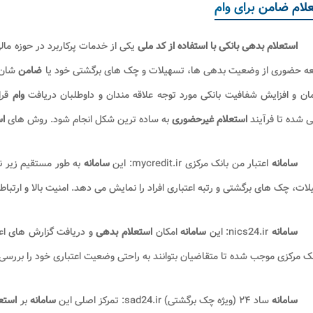
لام ضامن برای وام
استعلام بدهی بانکی با استفاده از کد ملی
یکی از خدمات پرکاربرد در حوزه مال
عه حضوری از وضعیت بدهی ها، تسهیلات و چک های برگشتی خود یا
ضامن
شان 
ان و افزایش شفافیت بانکی مورد توجه علاقه مندان و داوطلبان دریافت
وام
قر
 شده تا فرآیند
استعلام غیرحضوری
به ساده ترین شکل انجام شود. روش های
اس
سامانه
اعتبار من بانک مرکزی mycredit.ir: این
سامانه
به طور مستقیم زیر 
ات، چک های برگشتی و رتبه اعتباری افراد را نمایش می دهد. امنیت بالا و ارتباط
سامانه
nics24.ir: این
سامانه
امکان
استعلام بدهی
و دریافت گزارش های اعت
نک مرکزی موجب شده تا متقاضیان بتوانند به راحتی وضعیت اعتباری خود را بررسی 
سامانه
ساد ۲۴ (ویژه چک برگشتی) sad24.ir: تمرکز اصلی این
سامانه
بر
استع