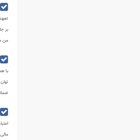
تعهدا
بر جل
من م
با هد
توان 
ضمانت
اعتبا
مالی 