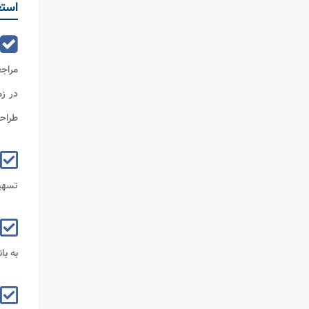
استع
مراج
در زم
طراحی
تسهیل
به با