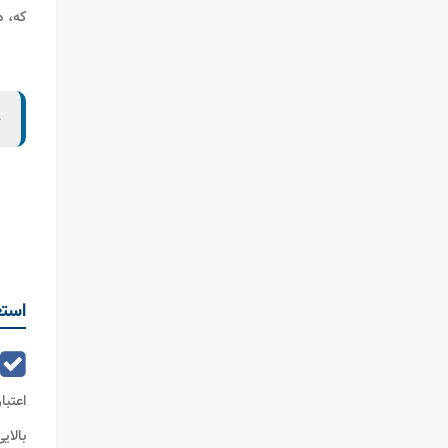
که، ه
ح
استع
اعتب
بالای