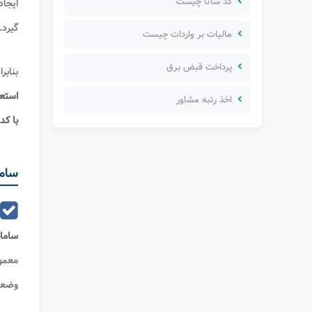
کد ساتا چیست
ایجاد
گیرد.
مالیات بر واردات چیست
پرداخت قبض برق
بنابر
استعل
اخذ رتبه مشاور
با کد
ساما
سامان
معمول
وضعیت