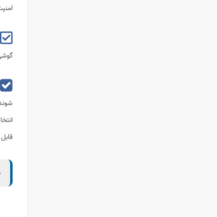
امنیت
گوشی 
شوند.
انتخا
قابل 
د