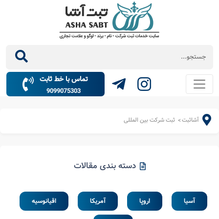
تماس با خط ثابت
9099075303
آشاثبت
ثبت شرکت بین المللی
>
دسته بندی مقالات
آسیا
اروپا
آمریکا
اقیانوسیه