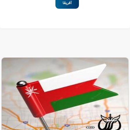
آفریقا