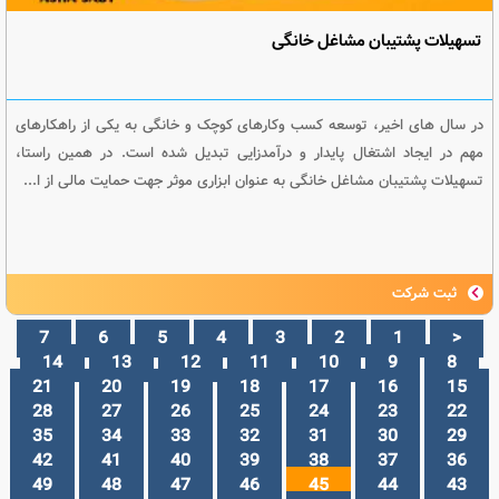
تسهیلات پشتیبان مشاغل خانگی
در سال های اخیر، توسعه کسب وکارهای کوچک و خانگی به یکی از راهکارهای
مهم در ایجاد اشتغال پایدار و درآمدزایی تبدیل شده است. در همین راستا،
تسهیلات پشتیبان مشاغل خانگی به عنوان ابزاری موثر جهت حمایت مالی از ا...
ثبت شرکت
7
6
5
4
3
2
1
<
14
13
12
11
10
9
8
21
20
19
18
17
16
15
28
27
26
25
24
23
22
35
34
33
32
31
30
29
42
41
40
39
38
37
36
49
48
47
46
45
44
43