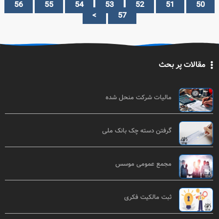
56
55
54
53
52
51
50
>
57
مقالات پر بحث
مالیات شرکت منحل شده
گرفتن دسته چک بانک ملی
مجمع عمومی موسس
ثبت مالکیت فکری