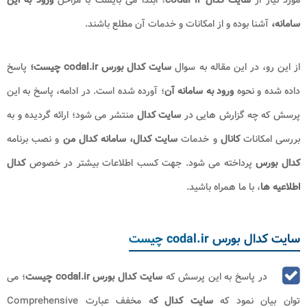
مورد نیاز از
سایت کدال codal ir
؛ ابتدا می بایست با مراحل
ورود به این
سامانه،
آشنا بوده و از امکانات و خدمات آن مطلع باشند.
از این رو، در این مقاله به سوال
سایت کدال بورس codal.ir چیست؛
پاسخ
داده شده و نحوه
ورود به سامانه آن
؛ آورده شده است. در ادامه، پاسخ به این
پرسش که چه گزارش‌ هایی در
سایت کدال
منتشر می‎ ‌شود؛ ارائه گردیده و به
بررسی امکانات
کانال
و خدمات
سایت کدال،
سامانه کدال من
و نصب برنامه
کدال بورس
پرداخته می شود. جهت کسب اطلاعات بیشتر در خصوص
کدال
اطلاعیه ها
، با ما همراه باشید.
سایت کدال بورس codal.ir چیست
در پاسخ به این پرسش که
سایت کدال بورس codal.ir چیست
؛ می
توان بیان نمود که
سایت کدال ک
ه مخفف عبارت Comprehensive