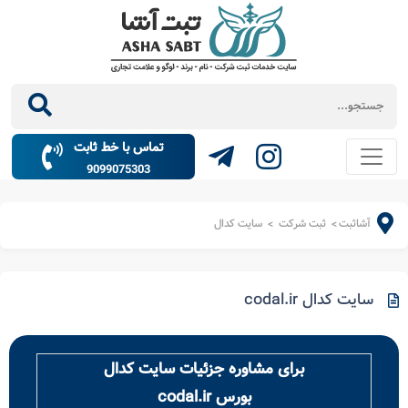
تماس با خط ثابت
9099075303
آشاثبت
ثبت شرکت
سایت کدال
>
>
سایت کدال codal.ir
برای مشاوره جزئیات سایت کدال
بورس codal.ir